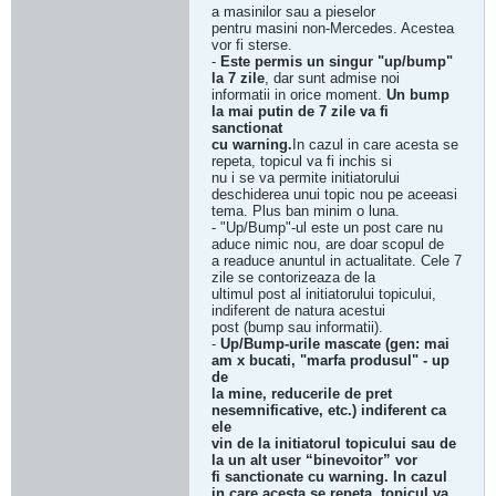
a masinilor sau a pieselor
pentru masini non-Mercedes. Acestea
vor fi sterse.
-
Este permis un singur "up/bump"
la 7 zile
, dar sunt admise noi
informatii in orice moment.
Un bump
la mai putin de 7 zile va fi
sanctionat
cu warning.
In cazul in care acesta se
repeta, topicul va fi inchis si
nu i se va permite initiatorului
deschiderea unui topic nou pe aceeasi
tema. Plus ban minim o luna.
- "Up/Bump"-ul este un post care nu
aduce nimic nou, are doar scopul de
a readuce anuntul in actualitate. Cele 7
zile se contorizeaza de la
ultimul post al initiatorului topicului,
indiferent de natura acestui
post (bump sau informatii).
-
Up/Bump-urile mascate (gen: mai
am x bucati, "marfa produsul" - up
de
la mine, reducerile de pret
nesemnificative, etc.) indiferent ca
ele
vin de la initiatorul topicului sau de
la un alt user “binevoitor” vor
fi sanctionate cu warning. In cazul
in care acesta se repeta, topicul va