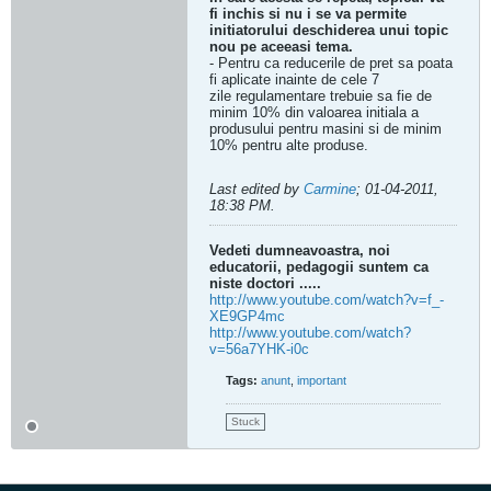
fi inchis si nu i se va permite
initiatorului deschiderea unui topic
nou pe aceeasi tema.
- Pentru ca reducerile de pret sa poata
fi aplicate inainte de cele 7
zile regulamentare trebuie sa fie de
minim 10% din valoarea initiala a
produsului pentru masini si de minim
10% pentru alte produse.
Last edited by
Carmine
;
01-04-2011,
18:38 PM
.
Vedeti dumneavoastra, noi
educatorii, pedagogii suntem ca
niste doctori .....
http://www.youtube.com/watch?v=f_-
XE9GP4mc
http://www.youtube.com/watch?
v=56a7YHK-i0c
Tags:
anunt
,
important
Stuck