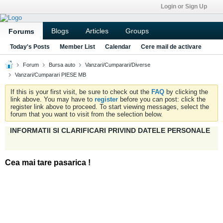
Login or Sign Up
Blogs
Articles
Groups
Forums
Today's Posts
Member List
Calendar
Cere mail de activare
Forum
Bursa auto
Vanzari/Cumparari/Diverse
Vanzari/Cumparari PIESE MB
If this is your first visit, be sure to check out the
FAQ
by clicking the
link above. You may have to
register
before you can post: click the
register link above to proceed. To start viewing messages, select the
forum that you want to visit from the selection below.
INFORMATII SI CLARIFICARI PRIVIND DATELE PERSONALE
Cea mai tare pasarica !