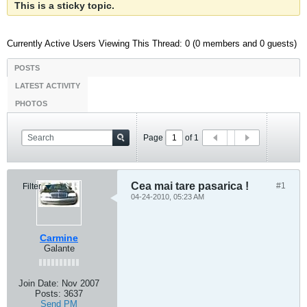
This is a sticky topic.
Currently Active Users Viewing This Thread: 0 (0 members and 0 guests)
POSTS
LATEST ACTIVITY
PHOTOS
Page
of
1
Cea mai tare pasarica !
#1
Filter
04-24-2010, 05:23 AM
Carmine
Galante
Join Date:
Nov 2007
Posts:
3637
Send PM