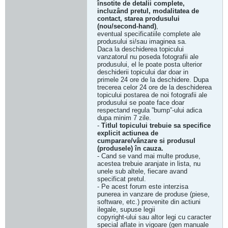
însotite de detalii complete,
incluzând pretul, modalitatea de
contact, starea produsului
(nou/second-hand)
,
eventual specificatiile complete ale
produsului si/sau imaginea sa.
Daca la deschiderea topicului
vanzatorul nu poseda fotografii ale
produsului, el le poate posta ulterior
deschiderii topicului dar doar in
primele 24 ore de la deschidere. Dupa
trecerea celor 24 ore de la deschiderea
topicului postarea de noi fotografii ale
produsului se poate face doar
respectand regula ”bump”-ului adica
dupa minim 7 zile.
-
Titlul topicului trebuie sa specifice
explicit actiunea de
cumparare/vânzare si produsul
(produsele) în cauza.
- Cand se vand mai multe produse,
acestea trebuie aranjate in lista, nu
unele sub altele, fiecare avand
specificat pretul.
- Pe acest forum este interzisa
punerea in vanzare de produse (piese,
software, etc.) provenite din actiuni
ilegale, supuse legii
copyright-ului sau altor legi cu caracter
special aflate in vigoare (gen manuale