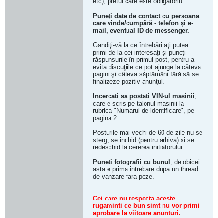
etc); pretul care este obligatoriu...
Puneţi date de contact cu persoana
care vinde/cumpără - telefon şi e-
mail, eventual ID de messenger.
Gandiţi-vă la ce întrebări aţi putea
primi de la cei interesaţi şi puneţi
răspunsurile în primul post, pentru a
evita discuţiile ce pot ajunge la câteva
pagini şi câteva săptămâni fără să se
finalizeze pozitiv anunţul.
Incercati sa postati VIN-ul masinii
,
care e scris pe talonul masinii la
rubrica "Numarul de identificare", pe
pagina 2.
Posturile mai vechi de 60 de zile nu se
sterg, se inchid (pentru arhiva) si se
redeschid la cererea initiatorului.
Puneti fotografii cu bunul
, de obicei
asta e prima intrebare dupa un thread
de vanzare fara poze.
Cei care nu respecta aceste
rugaminti de bun simt nu vor primi
aprobare la viitoare anunturi.