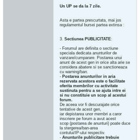
Un UP se da la 7 zile.
Asta e partea prescurtata, mai jos
regulamentul bursei partea extinsa :
3.
Sectiunea PUBLICITATE
:
- Forumul are definita o sectiune
speciala dedicata anunturilor de
vanzare/cumparare. Postarea unui
anunt de acest gen in orice alta arie se
considera abatere si se sanctioneaza
cu warning/ban.
-
Postarea anunturilor in aria
rezervata acestora este o facilitate
oferita membrilor cu activitate
sustinuta pentru a se ajuta intre ei
si nu constituie un scop al acestui
forum.
De aceea vor fi descurajate orice
tentative de acest gen,
iar depistarea unor membri a caror
inscriere pe forum a avut acest
scop (postarea de anunturi) poate duce
la stergerea/ban-area
contului/IP-ului respectiv.
-
Anunturile publicitare trebuie