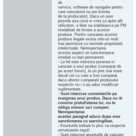
de
service, software de navigatie pentru
care vanzatorul nu are licenta
de la producator). Daca un user
poseda asa ceva si vrea sa ajute alti
utilizatori, e liber sa stabileasca pe PM
modalitati de livrare a acestor
produse. Pentru vanzarea acestor
produse ilegale exista site-uri mult
mai permisive cu normele proprietatii
intelectuale. Nerespectarea
acestui aspect se sanctioneaza
imediat cu ban permanent.
- La fel este interzisa punerea in
vanzare a unui produs (cumparat de
pe acest forum), la un pret mai mare
decat cel cu care a fost cumparat
daca ulterior cumpararii produsului
respectiv nu i s-au adus modificari
suplimentare.
-
Sunt interzise comentariile pe
marginea unui produs. Daca nu iti
convine pretul/starea lui, nu te
obliga nimeni sa-l cumperi.
Nerespectarea
acestui paragraf aduce dupa sine
sanctionarea cu warning/ban.
- Anunturile trebuie in plus sa respecte
urmatoarele reguli:
- Sunt interzise anunturile de vanzare