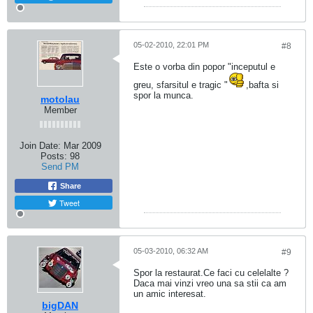
05-02-2010, 22:01 PM
#8
Este o vorba din popor "inceputul e
greu, sfarsitul e tragic "
,bafta si
spor la munca.
motolau
Member
Join Date:
Mar 2009
Posts:
98
Send PM
Share
Tweet
05-03-2010, 06:32 AM
#9
Spor la restaurat.Ce faci cu celelalte ?
Daca mai vinzi vreo una sa stii ca am
un amic interesat.
bigDAN