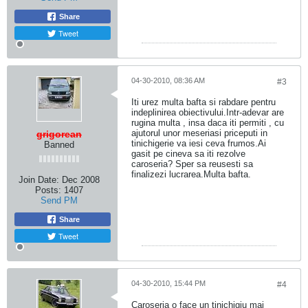
Share
Tweet
04-30-2010, 08:36 AM
#3
Iti urez multa bafta si rabdare pentru
indeplinirea obiectivului.Intr-adevar are
rugina multa , insa daca iti permiti , cu
ajutorul unor meseriasi priceputi in
grigorean
tinichigerie va iesi ceva frumos.Ai
Banned
gasit pe cineva sa iti rezolve
caroseria? Sper sa reusesti sa
finalizezi lucrarea.Multa bafta.
Join Date:
Dec 2008
Posts:
1407
Send PM
Share
Tweet
04-30-2010, 15:44 PM
#4
Caroseria o face un tinichigiu mai