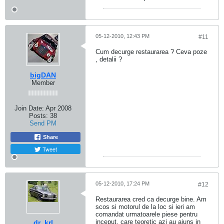
05-12-2010, 12:43 PM
#11
Cum decurge restaurarea ? Ceva poze
, detalii ?
bigDAN
Member
Join Date:
Apr 2008
Posts:
38
Send PM
Share
Tweet
05-12-2010, 17:24 PM
#12
Restaurarea cred ca decurge bine. Am
scos si motorul de la loc si ieri am
comandat urmatoarele piese pentru
inceput, care teoretic azi au ajuns in
dr_krl