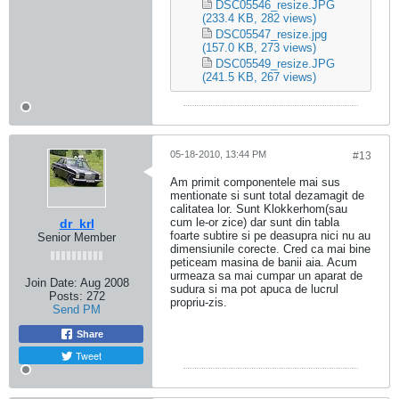
DSC05546_resize.JPG
(233.4 KB, 282 views)
DSC05547_resize.jpg
(157.0 KB, 273 views)
DSC05549_resize.JPG
(241.5 KB, 267 views)
05-18-2010, 13:44 PM
#13
Am primit componentele mai sus
mentionate si sunt total dezamagit de
calitatea lor. Sunt Klokkerhom(sau
cum le-or zice) dar sunt din tabla
dr_krl
foarte subtire si pe deasupra nici nu au
Senior Member
dimensiunile corecte. Cred ca mai bine
peticeam masina de banii aia. Acum
urmeaza sa mai cumpar un aparat de
Join Date:
Aug 2008
sudura si ma pot apuca de lucrul
Posts:
272
propriu-zis.
Send PM
Share
Tweet