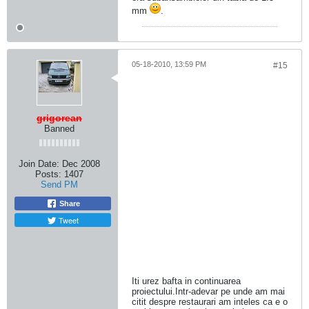
mm
.
05-18-2010, 13:59 PM
#15
grigorean
Banned
Join Date:
Dec 2008
Posts:
1407
Send PM
Share
Tweet
Iti urez bafta in continuarea
proiectului.Intr-adevar pe unde am mai
citit despre restaurari am inteles ca e o