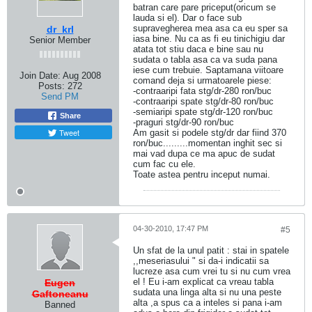
batran care pare priceput(oricum se
lauda si el). Dar o face sub
supravegherea mea asa ca eu sper sa
dr_krl
iasa bine. Nu ca as fi eu tinichigiu dar
Senior Member
atata tot stiu daca e bine sau nu
sudata o tabla asa ca va suda pana
iese cum trebuie. Saptamana viitoare
Join Date:
Aug 2008
comand deja si urmatoarele piese:
Posts:
272
-contraaripi fata stg/dr-280 ron/buc
Send PM
-contraaripi spate stg/dr-80 ron/buc
-semiaripi spate stg/dr-120 ron/buc
Share
-praguri stg/dr-90 ron/buc
Tweet
Am gasit si podele stg/dr dar fiind 370
ron/buc.........momentan inghit sec si
mai vad dupa ce ma apuc de sudat
cum fac cu ele.
Toate astea pentru inceput numai.
04-30-2010, 17:47 PM
#5
Un sfat de la unul patit : stai in spatele
,,meseriasului " si da-i indicatii sa
lucreze asa cum vrei tu si nu cum vrea
el ! Eu i-am explicat ca vreau tabla
Eugen
sudata una linga alta si nu una peste
Gaftoneanu
alta ,a spus ca a inteles si pana i-am
Banned