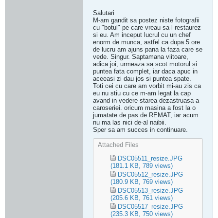
Salutari
M-am gandit sa postez niste fotografii
cu "botul" pe care vreau sa-l restaurez
si eu. Am inceput lucrul cu un chef
enorm de munca, astfel ca dupa 5 ore
de lucru am ajuns pana la faza care se
vede. Singur. Saptamana viitoare,
adica joi, urmeaza sa scot motorul si
puntea fata complet, iar daca apuc in
aceeasi zi dau jos si puntea spate.
Toti cei cu care am vorbit mi-au zis ca
eu nu stiu cu ce m-am legat la cap
avand in vedere starea dezastruasa a
caroseriei. oricum masina a fost la o
jumatate de pas de REMAT, iar acum
nu ma las nici de-al naibii.
Sper sa am succes in continuare.
Attached Files
DSC05511_resize.JPG
(181.1 KB, 789 views)
DSC05512_resize.JPG
(180.9 KB, 769 views)
DSC05513_resize.JPG
(205.6 KB, 761 views)
DSC05517_resize.JPG
(235.3 KB, 750 views)