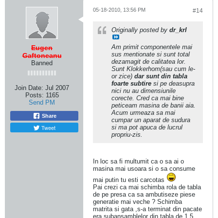
05-18-2010, 13:56 PM
#14
Originally posted by
dr_krl
Am primit componentele mai
Eugen
sus mentionate si sunt total
Gaftoneanu
dezamagit de calitatea lor.
Banned
Sunt Klokkerhom(sau cum le-
or zice)
dar sunt din tabla
foarte subtire
si pe deasupra
Join Date:
Jul 2007
nici nu au dimensiunile
Posts:
1165
corecte. Cred ca mai bine
Send PM
peticeam masina de banii aia.
Acum urmeaza sa mai
Share
cumpar un aparat de sudura
Tweet
si ma pot apuca de lucrul
propriu-zis.
In loc sa fi multumit ca o sa ai o
masina mai usoara si o sa consume
mai putin tu esti carcotas
Pai crezi ca mai schimba rola de tabla
de pe presa ca sa ambutiseze piese
generatie mai veche ? Schimba
matrita si gata ,s-a terminat din pacate
era subansamblelor din tabla de 1.5