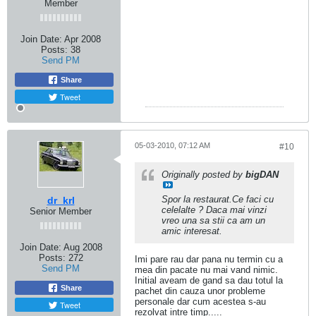
Member
Join Date:
Apr 2008
Posts:
38
Send PM
Share
Tweet
05-03-2010, 07:12 AM
#10
Originally posted by
bigDAN
Spor la restaurat.Ce faci cu
dr_krl
celelalte ? Daca mai vinzi
Senior Member
vreo una sa stii ca am un
amic interesat.
Join Date:
Aug 2008
Posts:
272
Imi pare rau dar pana nu termin cu a
Send PM
mea din pacate nu mai vand nimic.
Initial aveam de gand sa dau totul la
Share
pachet din cauza unor probleme
personale dar cum acestea s-au
Tweet
rezolvat intre timp.....