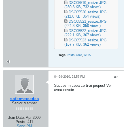
DSC05519_resize.JPG
(230.3 KB, 732 views)
DSC05520_resize.JPG
(211.0 KB, 364 views)
DSC05521_resize.JPG
(224.3 KB, 350 views)
DSC05522_resize.JPG
(222.1 KB, 367 views)
DSC05523_resize.JPG
(167.7 KB, 362 views)
Tags:
restaurare
,
w115
04-29-2010, 23:57 PM
#2
Succes in ceea ce ti-ai propus! Vei
avea nevoie.
sofermercedes
Senior Member
Join Date:
Apr 2009
Posts:
411
Send PM