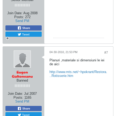
Join Date:
Aug 2008
Posts:
272
Send PM
Share
Tweet
04-30-2010, 21:53 PM
#7
Planuri ,materiale si dimensiuni le iei
de aici
http://www.mts.net/~hpokrant/Restora.
Eugen
..Rotisserie.htm
Gaftoneanu
Banned
Join Date:
Jul 2007
Posts:
1165
Send PM
Share
Tweet