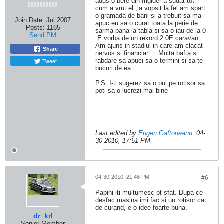
adus o bere din frigider a sudat tot
cum a vrut el ,la vopsit la fel am spart
o gramada de bani si a trebuit sa ma
Join Date:
Jul 2007
apuc eu sa o curat toata la perie de
Posts:
1165
sarma pana la tabla si sa o iau de la 0
Send PM
.E vorba de un rekord 2.0E caravan .
Am ajuns in stadiul in care am clacat
Share
nervos si financiar ... Multa bafta si
Tweet
rabdare sa apuci sa o termini si sa te
bucuri de ea.
P.S. I-ti sugerez sa o pui pe rotisor sa
poti sa o lucrezi mai bine
Last edited by
Eugen Gaftoneanu
;
04-
30-2010, 17:51 PM
.
04-30-2010, 21:46 PM
#6
Papini iti multumesc pt sfat. Dupa ce
desfac masina imi fac si un rotisor cat
de curand, e o idee foarte buna.
dr_krl
Senior Member