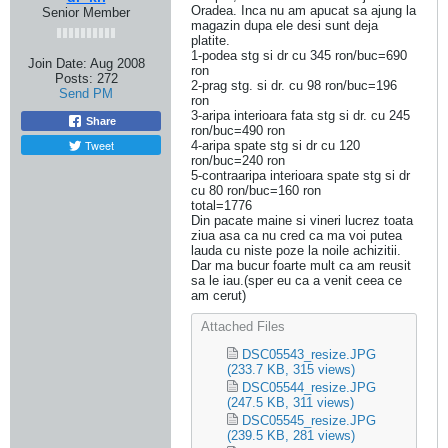
Oradea. Inca nu am apucat sa ajung la
Senior Member
magazin dupa ele desi sunt deja
platite.
1-podea stg si dr cu 345 ron/buc=690
Join Date:
Aug 2008
ron
Posts:
272
2-prag stg. si dr. cu 98 ron/buc=196
Send PM
ron
3-aripa interioara fata stg si dr. cu 245
Share
ron/buc=490 ron
Tweet
4-aripa spate stg si dr cu 120
ron/buc=240 ron
5-contraaripa interioara spate stg si dr
cu 80 ron/buc=160 ron
total=1776
Din pacate maine si vineri lucrez toata
ziua asa ca nu cred ca ma voi putea
lauda cu niste poze la noile achizitii.
Dar ma bucur foarte mult ca am reusit
sa le iau.(sper eu ca a venit ceea ce
am cerut)
Attached Files
DSC05543_resize.JPG
(233.7 KB, 315 views)
DSC05544_resize.JPG
(247.5 KB, 311 views)
DSC05545_resize.JPG
(239.5 KB, 281 views)