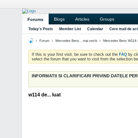
Blogs
Articles
Groups
Forums
Today's Posts
Member List
Calendar
Cere mail de act
Forum
Mercedes Benz... mai vechi
Mercedes Benz W114-
If this is your first visit, be sure to check out the
FAQ
by cl
select the forum that you want to visit from the selection be
INFORMATII SI CLARIFICARI PRIVIND DATELE P
w114 de... luat