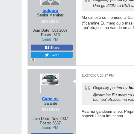
Unu gri 220D cu BBA la 
bulgaru
Senior Member
Ma uimesti ce memorie ai.Da,
@carmine Eu merg cu o masina-
itpu',etc,deci nu vad de ce ar 
Join Date:
Oct 2007
Posts:
313
Send PM
Share
Tweet
11-27-2007, 23:17 PM
Originally posted by
bu
@carmine Eu merg cu o 
Carmine
fac itpu',etc,deci nu va
Galante
Asa ma gandeam si eu. Propriet
aspectul asta imi scapa.
Join Date:
Nov 2007
Posts:
3637
Send PM