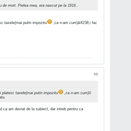
u de mort. Pielea mea, era nascut pe la 1916...
c taxele(mai putin impozitu'
,ca n-am cum)&#238;i fac
#8
platesc taxele(mai putin impozitu'
,ca n-am cum)îi
atu.
d ca am deviat de la subiect, dar intreb pentru ca