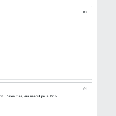
#3
#4
rt. Pielea mea, era nascut pe la 1916...