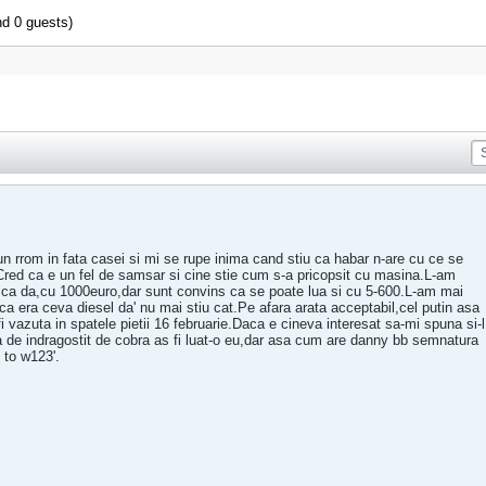
nd 0 guests)
n rrom in fata casei si mi se rupe inima cand stiu ca habar n-are cu ce se
Cred ca e un fel de samsar si cine stie cum s-a pricopsit cu masina.L-am
is ca da,cu 1000euro,dar sunt convins ca se poate lua si cu 5-600.L-am mai
rca era ceva diesel da' nu mai stiu cat.Pe afara arata acceptabil,cel putin asa
 fi vazuta in spatele pietii 16 februarie.Daca e cineva interesat sa-mi spuna si-l
a de indragostit de cobra as fi luat-o eu,dar asa cum are danny bb semnatura
 to w123'.