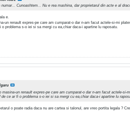
numar... Cunoashtem... Nu e rea mashina, dar proprietarul din acte e al drac
ala e.
un renault expres-pe care am cumparat-o dar n-am facut actele-si-mi plates
fi o problema s-o iei si sa mergi cu ea,chiar daca-i apartine lu raposatu.
lgaru
masina-un renault expres-pe care am cumparat-o dar n-am facut actele-si-mi 
d de ce ar fi o problema s-o iei si sa mergi cu ea,chiar daca-i apartine lu rapos
arul o poate radia daca nu are cartea si talonul, are vreo portita legala ? Cre