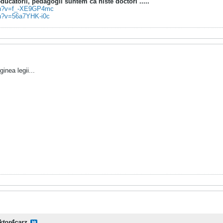
ucatorii, pedagogii suntem ca niste doctori .....
tch?v=f_-XE9GP4mc
ch?v=56a7YHK-i0c
inea legii...
ktor4carz