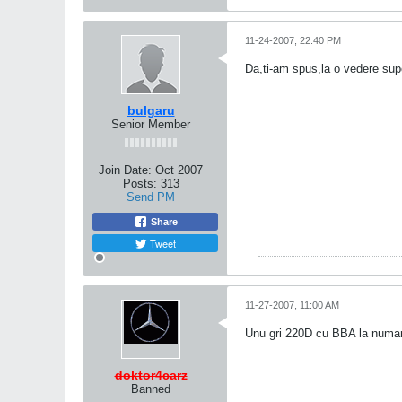
11-24-2007, 22:40 PM
Da,ti-am spus,la o vedere supe
bulgaru
Senior Member
Join Date:
Oct 2007
Posts:
313
Send PM
Share
Tweet
11-27-2007, 11:00 AM
Unu gri 220D cu BBA la numar.
doktor4carz
Banned