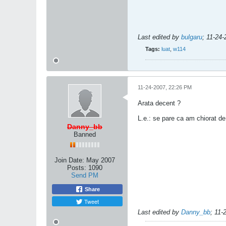
Last edited by
bulgaru
;
11-24-
Tags:
luat
,
w114
11-24-2007, 22:26 PM
Arata decent ?
L.e.: se pare ca am chiorat de
Danny_bb
Banned
Join Date:
May 2007
Posts:
1090
Send PM
Share
Tweet
Last edited by
Danny_bb
;
11-