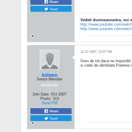
Share
Tweet
Vedeti dumneavoastra, noi ed
http://www.youtube.com/wa
http://www.youtube.com/wat
11-27-2007, 23:37 PM
Greu de tot,daca nu imposibil.P
si cartii de identitate.Parerea
bulgaru
Senior Member
Join Date:
Oct 2007
Posts:
313
Send PM
Share
Tweet