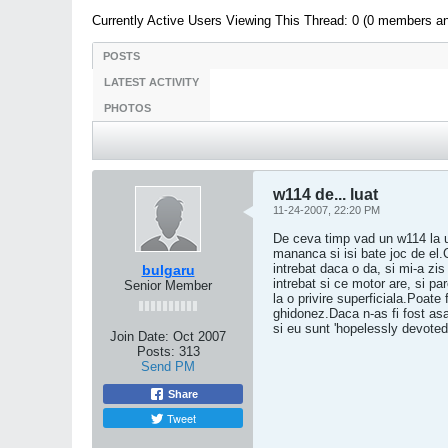
Currently Active Users Viewing This Thread: 0 (0 members a
POSTS
LATEST ACTIVITY
PHOTOS
w114 de... luat
11-24-2007, 22:20 PM
De ceva timp vad un w114 la u
mananca si isi bate joc de el.
intrebat daca o da, si mi-a z
bulgaru
intrebat si ce motor are, si pa
Senior Member
la o privire superficiala.Poate
ghidonez.Daca n-as fi fost as
si eu sunt 'hopelessly devoted
Join Date:
Oct 2007
Posts:
313
Send PM
Share
Tweet