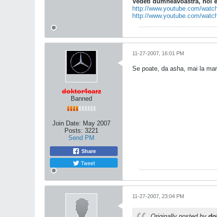
Vedeti dumneavoastra, noi ed
http://www.youtube.com/wa
http://www.youtube.com/wat
11-27-2007, 16:01 PM
Se poate, da asha, mai la marg
doktor4carz
Banned
Join Date:
May 2007
Posts:
3221
Send PM
Share
Tweet
11-27-2007, 23:04 PM
Originally posted by
do