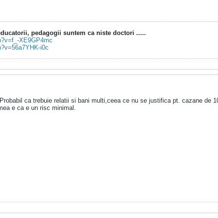
ucatorii, pedagogii suntem ca niste doctori .....
tch?v=f_-XE9GP4mc
ch?v=56a7YHK-i0c
robabil ca trebuie relatii si bani multi,ceea ce nu se justifica pt. cazane de 100
 mea e ca e un risc minimal.