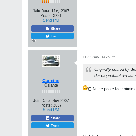
Join Date:
May 2007
Posts:
3221
Send PM
Share
Tweet
11-27-2007, 13:23 PM
Originally posted by
do
dar proprietarul din act
Carmine
Galante
))) Nu se poate face nimic 
Join Date:
Nov 2007
Posts:
3637
Send PM
Share
Tweet