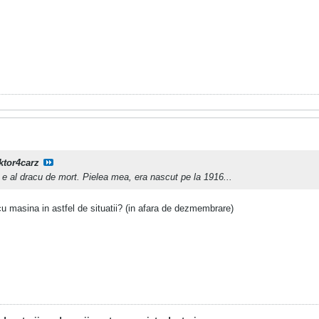
ktor4carz
e e al dracu de mort. Pielea mea, era nascut pe la 1916...
cu masina in astfel de situatii? (in afara de dezmembrare)