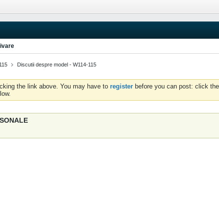
ivare
115
Discutii despre model - W114-115
icking the link above. You may have to
register
before you can post: click the
low.
ERSONALE