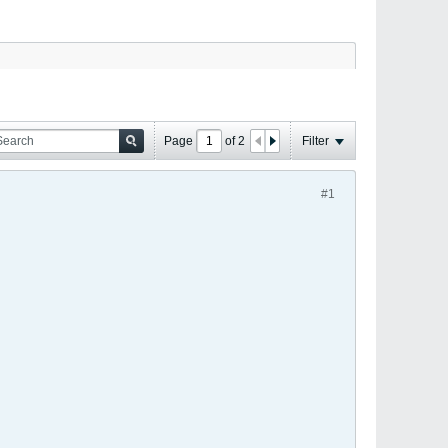
Page
of
2
Filter
#1