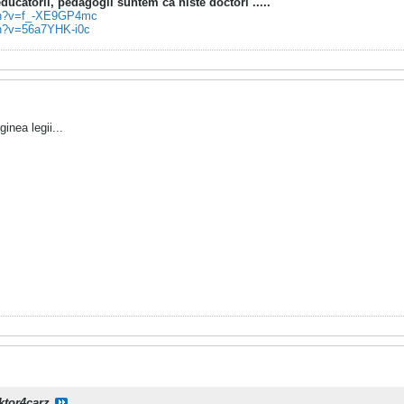
ucatorii, pedagogii suntem ca niste doctori .....
tch?v=f_-XE9GP4mc
ch?v=56a7YHK-i0c
inea legii...
ktor4carz