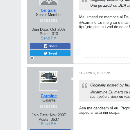
Unu gri 220D cu BBA la 
bulgaru
Senior Member
Ma uimesti ce memorie ai.Da,
@carmine Eu merg cu o masina-
itpu',etc,deci nu vad de ce ar 
Join Date:
Oct 2007
Posts:
313
Send PM
Share
Tweet
11-27-2007, 23:17 PM
Originally posted by
bu
@carmine Eu merg cu o 
Carmine
fac itpu',etc,deci nu va
Galante
Asa ma gandeam si eu. Propriet
aspectul asta imi scapa.
Join Date:
Nov 2007
Posts:
3637
Send PM