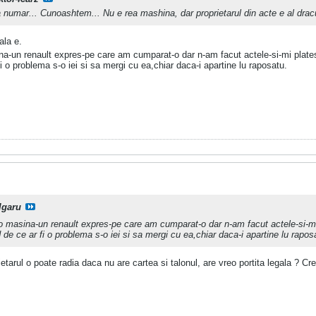
numar... Cunoashtem... Nu e rea mashina, dar proprietarul din acte e al drac
ala e.
un renault expres-pe care am cumparat-o dar n-am facut actele-si-mi plates
fi o problema s-o iei si sa mergi cu ea,chiar daca-i apartine lu raposatu.
lgaru
masina-un renault expres-pe care am cumparat-o dar n-am facut actele-si-mi 
d de ce ar fi o problema s-o iei si sa mergi cu ea,chiar daca-i apartine lu rapos
arul o poate radia daca nu are cartea si talonul, are vreo portita legala ? Cre