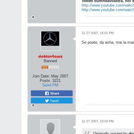
Vedeti dumneavoastra, noi ed
http://www.youtube.com/wa
http://www.youtube.com/wat
11-27-2007, 16:01 PM
Se poate, da asha, mai la marg
doktor4carz
Banned
Join Date:
May 2007
Posts:
3221
Send PM
Share
Tweet
11-27-2007, 23:04 PM
Originally posted by
do