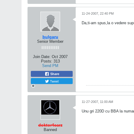
11-24-2007, 22:40 PM
Da,ti-am spus,la o vedere supe
bulgaru
Senior Member
Join Date:
Oct 2007
Posts:
313
Send PM
Share
Tweet
11-27-2007, 11:00 AM
Unu gri 220D cu BBA la numar.
doktor4carz
Banned