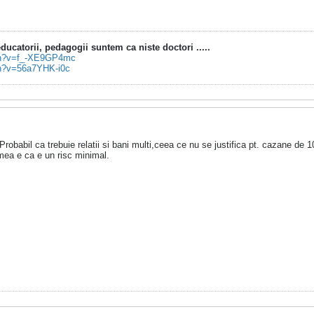
ucatorii, pedagogii suntem ca niste doctori .....
tch?v=f_-XE9GP4mc
ch?v=56a7YHK-i0c
robabil ca trebuie relatii si bani multi,ceea ce nu se justifica pt. cazane de 100
 mea e ca e un risc minimal.