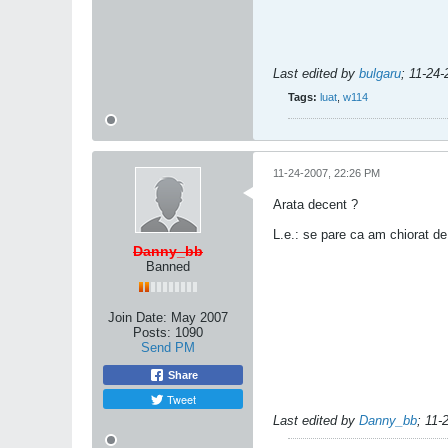
Last edited by
bulgaru
;
11-24-
Tags:
luat
,
w114
11-24-2007, 22:26 PM
Arata decent ?
L.e.: se pare ca am chiorat de
Danny_bb
Banned
Join Date:
May 2007
Posts:
1090
Send PM
Share
Tweet
Last edited by
Danny_bb
;
11-