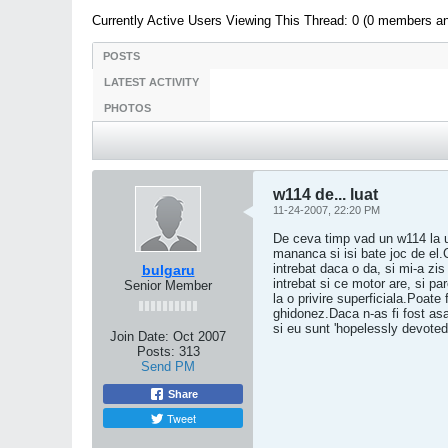
Currently Active Users Viewing This Thread: 0 (0 members a
POSTS
LATEST ACTIVITY
PHOTOS
w114 de... luat
11-24-2007, 22:20 PM
De ceva timp vad un w114 la u
mananca si isi bate joc de el.
intrebat daca o da, si mi-a z
bulgaru
intrebat si ce motor are, si pa
Senior Member
la o privire superficiala.Poate
ghidonez.Daca n-as fi fost as
si eu sunt 'hopelessly devoted
Join Date:
Oct 2007
Posts:
313
Send PM
Share
Tweet