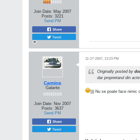
Join Date:
May 2007
Posts:
3221
Send PM
Share
Tweet
11-27-2007, 13:23 PM
Originally posted by
do
dar proprietarul din act
Carmine
Galante
))) Nu se poate face nimic 
Join Date:
Nov 2007
Posts:
3637
Send PM
Share
Tweet