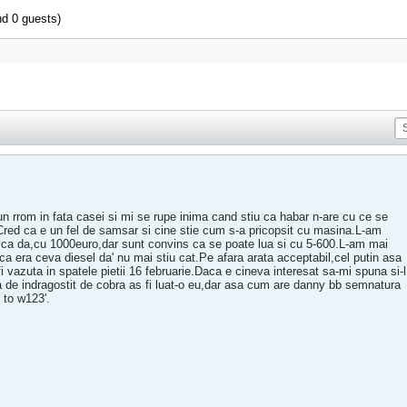
nd 0 guests)
n rrom in fata casei si mi se rupe inima cand stiu ca habar n-are cu ce se
Cred ca e un fel de samsar si cine stie cum s-a pricopsit cu masina.L-am
is ca da,cu 1000euro,dar sunt convins ca se poate lua si cu 5-600.L-am mai
rca era ceva diesel da' nu mai stiu cat.Pe afara arata acceptabil,cel putin asa
 fi vazuta in spatele pietii 16 februarie.Daca e cineva interesat sa-mi spuna si-l
a de indragostit de cobra as fi luat-o eu,dar asa cum are danny bb semnatura
 to w123'.