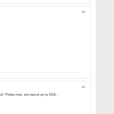
#3
#4
rt. Pielea mea, era nascut pe la 1916...