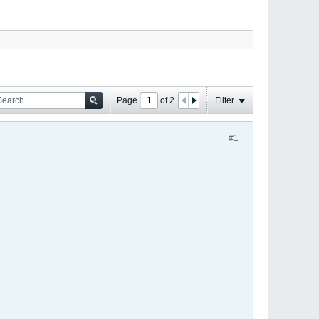
Page
of
2
Filter
#1