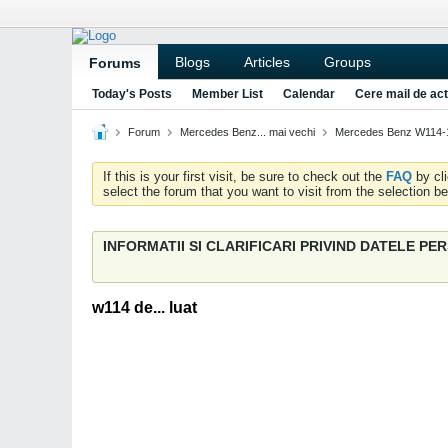
Blogs
Articles
Groups
Forums
Today's Posts
Member List
Calendar
Cere mail de act
Forum
Mercedes Benz... mai vechi
Mercedes Benz W114-
If this is your first visit, be sure to check out the
FAQ
by cl
select the forum that you want to visit from the selection be
INFORMATII SI CLARIFICARI PRIVIND DATELE P
w114 de... luat