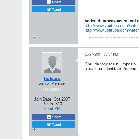
Share
Tweet
Vedeti dumneavoastra, noi ed
http://www.youtube.com/wa
http://www.youtube.com/wat
11-27-2007, 23:37 PM
Greu de tot,daca nu imposibil.P
si cartii de identitate.Parerea
bulgaru
Senior Member
Join Date:
Oct 2007
Posts:
313
Send PM
Share
Tweet