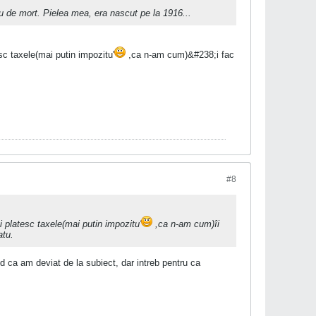
u de mort. Pielea mea, era nascut pe la 1916...
c taxele(mai putin impozitu'
,ca n-am cum)&#238;i fac
#8
platesc taxele(mai putin impozitu'
,ca n-am cum)îi
atu.
d ca am deviat de la subiect, dar intreb pentru ca