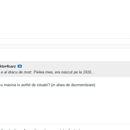
ktor4carz
e e al dracu de mort. Pielea mea, era nascut pe la 1916...
cu masina in astfel de situatii? (in afara de dezmembrare)