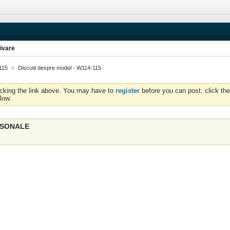
ivare
115
Discutii despre model - W114-115
icking the link above. You may have to
register
before you can post: click the
low.
ERSONALE