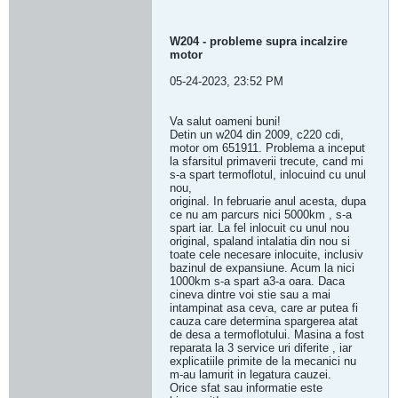
W204 - probleme supra incalzire
motor
05-24-2023, 23:52 PM
Va salut oameni buni!
Detin un w204 din 2009, c220 cdi,
motor om 651911. Problema a inceput
la sfarsitul primaverii trecute, cand mi
s-a spart termoflotul, inlocuind cu unul
nou,
original. In februarie anul acesta, dupa
ce nu am parcurs nici 5000km , s-a
spart iar. La fel inlocuit cu unul nou
original, spaland intalatia din nou si
toate cele necesare inlocuite, inclusiv
bazinul de expansiune. Acum la nici
1000km s-a spart a3-a oara. Daca
cineva dintre voi stie sau a mai
intampinat asa ceva, care ar putea fi
cauza care determina spargerea atat
de desa a termoflotului. Masina a fost
reparata la 3 service uri diferite , iar
explicatiile primite de la mecanici nu
m-au lamurit in legatura cauzei.
Orice sfat sau informatie este