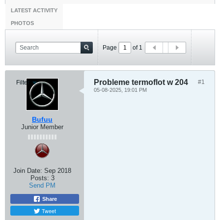
LATEST ACTIVITY
PHOTOS
Page
of
1
Probleme termoflot w 204
#1
Filter
05-08-2025, 19:01 PM
Bufuu
Junior Member
Join Date:
Sep 2018
Posts:
3
Send PM
Share
Tweet