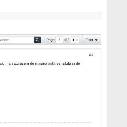
Page
of
3
Filter
#31
sa, mă saturasem de maşină asta sensibilă şi de