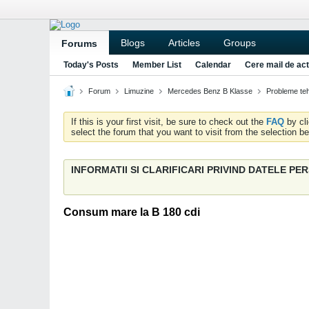
Blogs
Articles
Groups
Forums
Today's Posts
Member List
Calendar
Cere mail de act
Forum
Limuzine
Mercedes Benz B Klasse
Probleme teh
If this is your first visit, be sure to check out the
FAQ
by cl
select the forum that you want to visit from the selection be
INFORMATII SI CLARIFICARI PRIVIND DATELE P
Consum mare la B 180 cdi