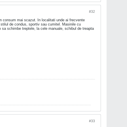
#32
un consum mai scazut. In localitati unde ai frecvente
stilul de condus, sportiv sau cumitel. Masinile cu
 sa schimbe treptele, la cele manuale, schibul de treapta
#33