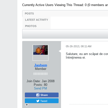
Currently Active Users Viewing This Thread: 0 (0 members a
POSTS
LATEST ACTIVITY
PHOTOS
05-26-2013, 08:11 AM
Salutare, eu am scăpat de co
întreţinerea ei.
Jashem
Member
Join Date:
Jan 2008
Posts:
80
Send PM
Share
Tweet