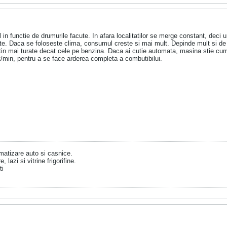
in functie de drumurile facute. In afara localitatilor se merge constant, deci 
este. Daca se foloseste clima, consumul creste si mai mult. Depinde mult si de 
in mai turate decat cele pe benzina. Daca ai cutie automata, masina stie cum
/min, pentru a se face arderea completa a combutibilui.
limatizare auto si casnice.
, lazi si vitrine frigorifine.
ti