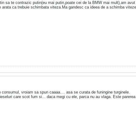
 tin sa te contrazic putin(eu mai putin,poate cei de la BMW mai mult),am avut 11
 arata ca trebuie schimbata viteza.Ma gandesc ca ideea de a schimba vitezel
u consumul, vroiam sa spun caaaa.... asa se curata de funingine turginele.
eseluri care scot fum si... daca megi cu ele, parca nu au vlaga. Este parerea