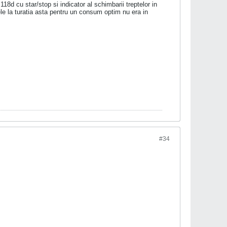
8d cu star/stop si indicator al schimbarii treptelor in
e la turatia asta pentru un consum optim nu era in
#34