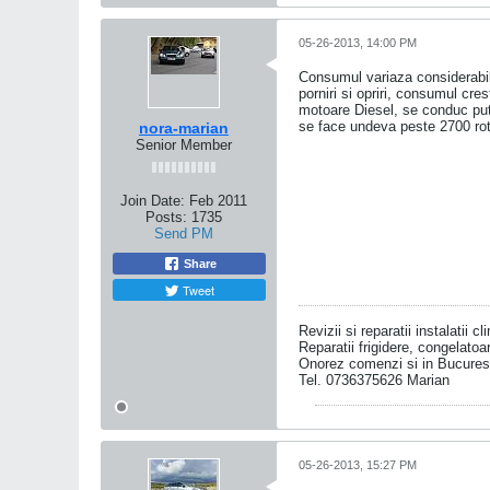
05-26-2013, 14:00 PM
Consumul variaza considerabil 
porniri si opriri, consumul cr
motoare Diesel, se conduc put
se face undeva peste 2700 rot
nora-marian
Senior Member
Join Date:
Feb 2011
Posts:
1735
Send PM
Share
Tweet
Revizii si reparatii instalatii c
Reparatii frigidere, congelatoare
Onorez comenzi si in Bucures
Tel. 0736375626 Marian
05-26-2013, 15:27 PM