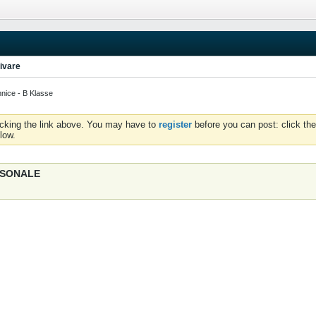
ivare
nice - B Klasse
icking the link above. You may have to
register
before you can post: click the
low.
ERSONALE