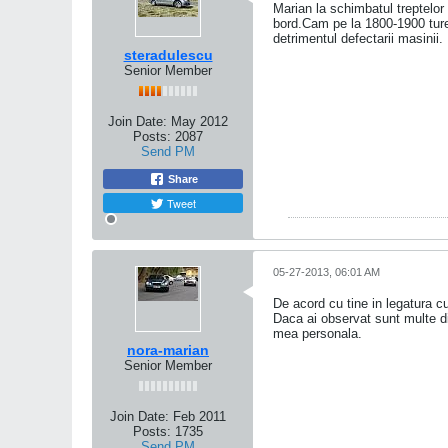
Marian la schimbatul treptelor
bord.Cam pe la 1800-1900 ture
detrimentul defectarii masinii.
steradulescu
Senior Member
Join Date:
May 2012
Posts:
2087
Send PM
Share
Tweet
05-27-2013, 06:01 AM
De acord cu tine in legatura c
Daca ai observat sunt multe di
mea personala.
nora-marian
Senior Member
Join Date:
Feb 2011
Posts:
1735
Send PM