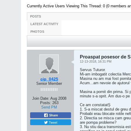
Currently Active Users Viewing This Thread: 0 (0 members a
POSTS
LATEST ACTIVITY
PHOTOS
Proaspat posesor de Sm
12-13-2018, 16:31 PM
Servus Tuturor.
Mi-am imbogatit colectia Me
Masina nu am mai fost pornita
cip_0425
Acum...am nevoie de ajutorul 
Senior Member
Masina a pornit din prima. Si 
minute s-a oprit. Am dus-o pe
Join Date:
Aug 2008
Posts:
263
Ce am constatatȘ
Send PM
1. S-a miscat destul de greu d
Probabi erau blocate rotile nef
Share
2. Directia se misca cam greu
Tweet
are pompa probleme?
3. Nu stiu daca transmisia es