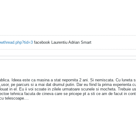
owthread.php?tid=3
facebook Laurentiu Adrian Smart
lica. Ideea este ca masina a stat nepornita 2 ani. Si nemiscata. Cu luneta spa
i,usor, pe parcurs si a mai dat drumul putin. Dar eu fiind la prima experien
louat in el. Eu ii voi scoate in zilele urmatoare scunele si mocheta. Trebuie u
ctoe tehnica facuta de cineva care se pricepe pt a sti ce am de facut in cont
cu telescoape....