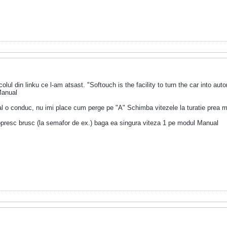
icolul din linku ce l-am atsast. "Softouch is the facility to turn the car into 
Manual
l o conduc, nu imi place cum perge pe "A" Schimba vitezele la turatie prea ma
presc brusc (la semafor de ex.) baga ea singura viteza 1 pe modul Manual