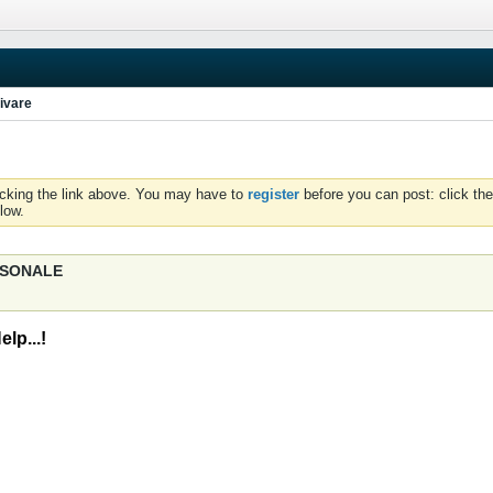
ivare
icking the link above. You may have to
register
before you can post: click the
low.
ERSONALE
lp...!