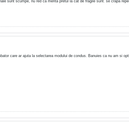
ginale sunt scumpe, nu red ca merita pretul la cat de fragile sunt. se crapa rep
ator care ar ajuta la selectarea modului de condus. Banuies ca nu am si opti