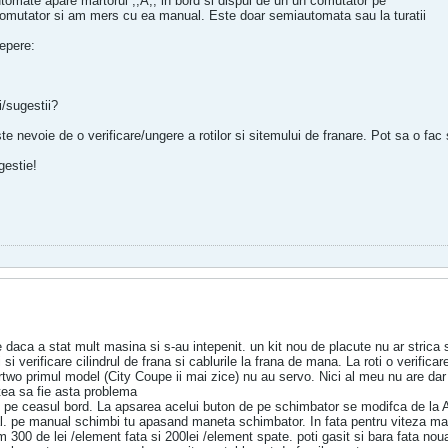
automate apare martorul ,,A,, in bord si dispui de un un comutator pe
omutator si am mers cu ea manual. Este doar semiautomata sau la turatii
epere:
i/sugestii?
 nevoie de o verificare/ungere a rotilor si sitemului de franare. Pot sa o fac 
gestie!
e daca a stat mult masina si s-au intepenit. un kit nou de placute nu ar strica si 
 si verificare cilindrul de frana si cablurile la frana de mana. La roti o verificar
rtwo primul model (City Coupe ii mai zice) nu au servo. Nici al meu nu are dar 
tea sa fie asta problema
iti pe ceasul bord. La apsarea acelui buton de pe schimbator se modifca de la A
. pe manual schimbi tu apasand maneta schimbator. In fata pentru viteza mai
m 300 de lei /element fata si 200lei /element spate. poti gasit si bara fata no