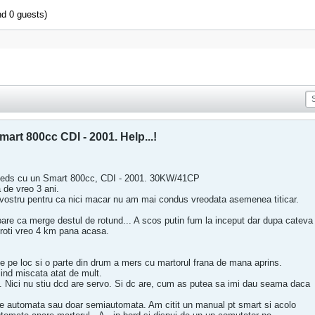
nd 0 guests)
art 800cc CDI - 2001. Help...!
rceds cu un Smart 800cc, CDI - 2001. 30KW/41CP
 de vreo 3 ani.
vostru pentru ca nici macar nu am mai condus vreodata asemenea titicar.
pare ca merge destul de rotund... A scos putin fum la inceput dar dupa cateva
 roti vreo 4 km pana acasa.
e pe loc si o parte din drum a mers cu martorul frana de mana aprins.
iind miscata atat de mult.
. Nici nu stiu dcd are servo. Si dc are, cum as putea sa imi dau seama daca
te automata sau doar semiautomata. Am citit un manual pt smart si acolo