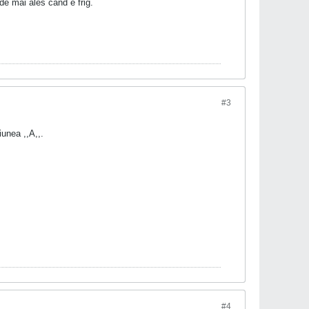
ede mai ales cand e frig.
#3
unea ,,A,,.
#4