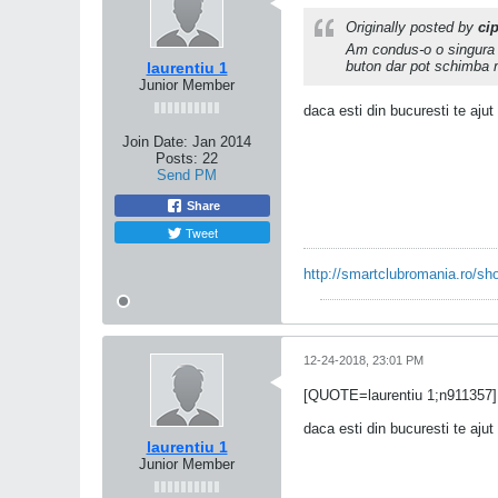
Originally posted by
ci
Am condus-o o singura 
buton dar pot schimba 
laurentiu 1
Junior Member
daca esti din bucuresti te ajut
Join Date:
Jan 2014
Posts:
22
Send PM
Share
Tweet
http://smartclubromania.ro/sh
12-24-2018, 23:01 PM
[QUOTE=laurentiu 1;n911357]
daca esti din bucuresti te aju
laurentiu 1
Junior Member