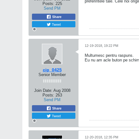
preferintele tale. Cele noi ori
Posts:
225
Send PM
Share
Tweet
12-19-2018, 19:22 PM
Multumesc pentru raspuns.
Eu nu am acle buton pe schimb
cip_0425
Senior Member
Join Date:
Aug 2008
Posts:
263
Send PM
Share
Tweet
12-20-2018, 12:35 PM