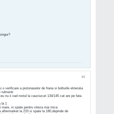
singur?
#2
o verificare a pistonaselor de frana si bolturile etrierului.
e rulmenti
eu nu ii vad rostul la cauciucuri 134/145 cat are pe fata.
 la 1
 mare, in spate pentru viteza mai mica
ua aftermarket la 233 si spate la 180,depinde de