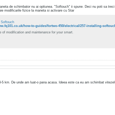
neta de schimbator nu ai optiunea. "Softouch" ii spune. Deci nu poti sa treci
ie modificarile fizice la maneta si activare cu Star
g Softouch
ww.fq101.co.uk/how-to-guides/fortwo-450/electrical/257-installing-softouc
 of modification and maintenance for your smart.
-5 km. De unde am luat-o pana acasa. Ideea este ca eu am schimbat vitezele.