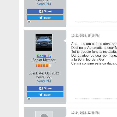
Posts:
263
Send PM
Share
Tweet
12-21-2018, 15:18 PM
Aaa... nu am citit eu atent art
Deci nu ai Automatic ai doar 
Tot iti trebuie functia instalata.
Dar ca idee, eu doar pe manua
Radu_G
a la 90 in loc de a 6-a
Senior Member
Ce imi convine este ca daca o
Join Date:
Oct 2012
Posts:
225
Send PM
Share
Tweet
12-24-2018, 22:46 PM