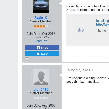
Ceau.Daca nu ai butonul pe ma
Se poate instala functia. Trebu
Radu_G
Installin
Senior Member
http://w
The home
Join Date:
Oct 2012
Posts:
225
Send PM
Share
Tweet
12-20-2018, 17:03 PM
Am condus-o o singura data. 4
pot schimba manual....
cip_0425
Senior Member
Join Date:
Aug 2008