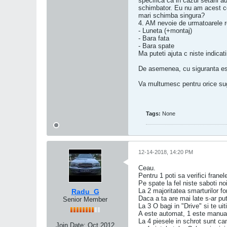
specifica ca in cazul setarii 
schimbator. Eu nu am acest c
mari schimba singura?
4. AM nevoie de urmatoarele r
- Luneta (+montaj)
- Bara fata
- Bara spate
Ma puteti ajuta c niste indicati
De asemenea, cu siguranta este
Va multumesc pentru orice su
Tags:
None
12-14-2018, 14:20 PM
Ceau.
Pentru 1 poti sa verifici franel
Pe spate la fel niste saboti noi
La 2 majoritatea smarturilor fo
Radu_G
Daca a ta are mai late s-ar pu
Senior Member
La 3 O bagi in "Drive" si te u
A este automat, 1 este manual
La 4 piesele in schrot sunt ca
Join Date:
Oct 2012