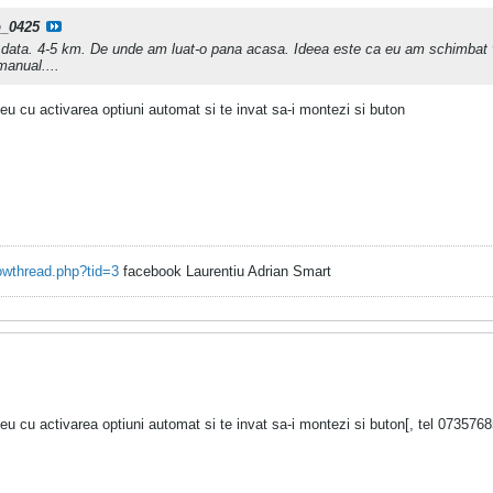
p_0425
data. 4-5 km. De unde am luat-o pana acasa. Ideea este ca eu am schimbat vi
manual....
 eu cu activarea optiuni automat si te invat sa-i montezi si buton
owthread.php?tid=3
facebook Laurentiu Adrian Smart
t eu cu activarea optiuni automat si te invat sa-i montezi si buton[, tel 0735