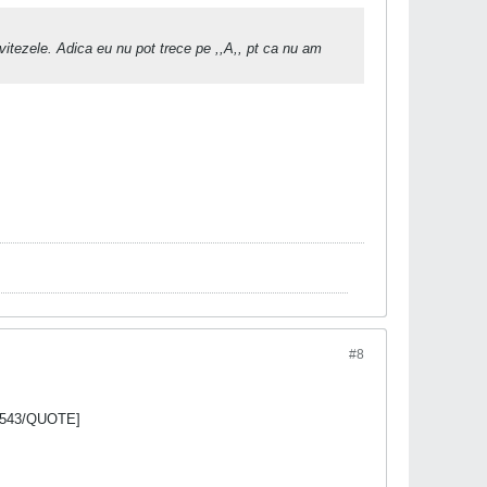
tezele. Adica eu nu pot trece pe ,,A,, pt ca nu am
#8
768543/QUOTE]