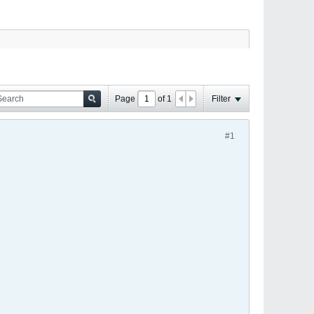
Page
of
1
Filter
#1