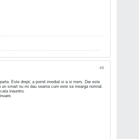
#9
rta. Este drept, a pornit imediat si a si mers. Dar este
ta cu un smart nu mi dau seama cum este sa mearga normal.
scata inauntru.
inuare.