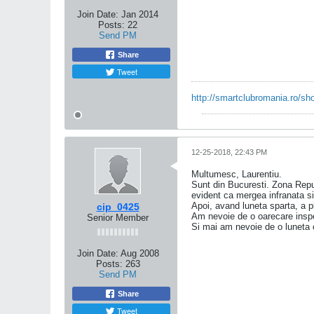
Join Date:
Jan 2014
Posts:
22
Send PM
Share
Tweet
http://smartclubromania.ro/sh
12-25-2018, 22:43 PM
Multumesc, Laurentiu.
Sunt din Bucuresti. Zona Repub
evident ca mergea infranata s
Apoi, avand luneta sparta, a p
cip_0425
Am nevoie de o oarecare inspe
Senior Member
Si mai am nevoie de o luneta 
Join Date:
Aug 2008
Posts:
263
Send PM
Share
Tweet