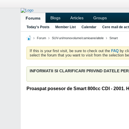
Blogs
Articles
Groups
Forums
Today's Posts
Member List
Calendar
Cere mail de act
Forum
SUV-uri/monovolume/camioane/altele
Smart
If this is your first visit, be sure to check out the
FAQ
by cl
select the forum that you want to visit from the selection be
INFORMATII SI CLARIFICARI PRIVIND DATELE P
Proaspat posesor de Smart 800cc CDI - 2001. He