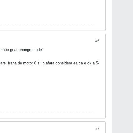
#6
automatic gear change mode"
re. frana de motor 0 si in afara considera ea ca e ok a 5-
#7