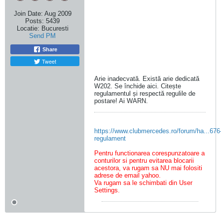
Join Date:
Aug 2009
Posts:
5439
Locatie:
Bucuresti
Send PM
Share
Tweet
Arie inadecvată. Există arie dedicată
W202. Se închide aici. Citește
regulamentul și respectă regulile de
postare! Ai WARN.
https://www.clubmercedes.ro/forum/ha...676
regulament
Pentru functionarea corespunzatoare a
conturilor si pentru evitarea blocarii
acestora, va rugam sa NU mai folositi
adrese de email yahoo.
Va rugam sa le schimbati din User
Settings.