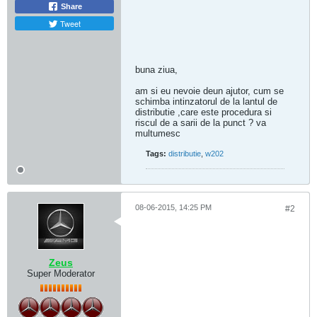
Share
Tweet
buna ziua,
am si eu nevoie deun ajutor, cum se
schimba intinzatorul de la lantul de
distributie ,care este procedura si
riscul de a sarii de la punct ? va
multumesc
Tags:
distributie
,
w202
08-06-2015, 14:25 PM
#2
Zeus
Super Moderator