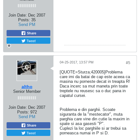
Join Date:
Dec 2007
Posts:
35
Send PM
Share
Tweet
04-25-2017, 13:57 PM
#5
[QUOTE=Sturza;420005]Problema
care imi da batai de cap este aceea ca
masina nu porneste decat in treapta R!
Daca incerc sa mut maneta prin toate
altho
treptele nu reusesc sa o duc pana in
Senior Member
capatul cursei.
Join Date:
Dec 2007
Problema e din parghii. Scoate
Posts:
972
siguranta de la "mestecator", muta
Send PM
parghia care vine din cutie la maxim in
spate si asa gasesti "P".
Share
Cuplezi la loc parghiile si ar trebui sa
Tweet
porneasca numai in P si D.