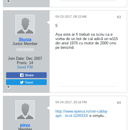
04-23-2017, 08:15 AM
#3
5
Așa este ar fi trebuit sa scriu ca e
vorba de un bot de cal adică un w115
Sturza
din anul 1976 cu motor de 2000 cmc
Junior Member
pe benzină
Join Date:
Dec 2007
Posts:
14
Send PM
Share
Tweet
04-24-2017, 20:16 PM
#4
http://www.epiesa.ro/set-cablaj-
apri...ticol-1109333/
e simplu...
pirvu
Member