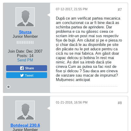
07-12-2017, 21:55 PM
#7
După ce am verificat partea mecanica
am concluzionat ca ar fi bine dacă as
schimba partea de aprindere. Dar
problema e ca nu găsesc ceea ce
Sturza
scriam intr-un post mai sus respectiv
Junior Member
fișe de bujii. Am căutat și pe e piesa.ro
și chiar dacă le au disponibile pe site
din păcate nu le pot aduce pentru ca
Join Date:
Dec 2007
cică nu se mai fabrica. Am găsit doar
Posts:
14
capac delcou și bobina în rest mai
Send PM
nimic. As dori sa intreb dacă știe
cineva Cum as putea sa fac rost de
Share
fise și delcou ? Sau daca are cineva
Tweet
de vanzare sau macar de imprumut?
Mulțumesc anticipat
01-21-2018, 16:56 PM
#8
Botdecal 230.6
Junior Member