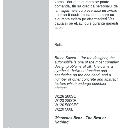
vorba...dar cu siguranta se poate
comanda, tin sa cred ca personalul de
la magazinele cu piese auto nu aveau
chef sa-ti caute piesa dorita care cu
siguranta exista pe aftermarket! Vezi,
cauta si pe eBay, cu siguranta gasesti
acolo!
Bafta
Bruno Sacco... “for the designer, the
automobile is one of the most complex
design problems of all. The car is a
synthesis between function and
aesthetics on the one hand, and a
number of other concrete and abstract
factors which undergo constant
change.
W126 280SE
W123 280CE
W126 500SEC
W220 500L
'Mercedes Benz...The Best or
Nothing'