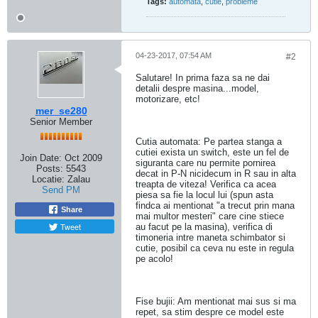
Tags:
automata
,
cutie
,
probleme
04-23-2017, 07:54 AM
#2
Salutare! In prima faza sa ne dai
detalii despre masina...model,
motorizare, etc!
mer_se280
Senior Member
Cutia automata: Pe partea stanga a
cutiei exista un switch, este un fel de
Join Date:
Oct 2009
siguranta care nu permite pornirea
Posts:
5543
decat in P-N nicidecum in R sau in alta
Locatie:
Zalau
treapta de viteza! Verifica ca acea
Send PM
piesa sa fie la locul lui (spun asta
findca ai mentionat "a trecut prin mana
Share
mai multor mesteri" care cine stiece
Tweet
au facut pe la masina), verifica di
timoneria intre maneta schimbator si
cutie, posibil ca ceva nu este in regula
pe acolo!
Fise bujii: Am mentionat mai sus si ma
repet, sa stim despre ce model este