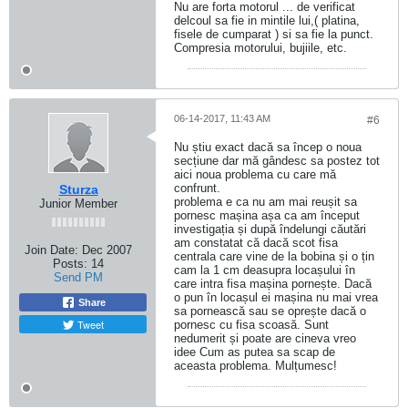
Nu are forta motorul ... de verificat
delcoul sa fie in mintile lui,( platina,
fisele de cumparat ) si sa fie la punct.
Compresia motorului, bujiile, etc.
06-14-2017, 11:43 AM
#6
Nu știu exact dacă sa încep o noua
secțiune dar mă gândesc sa postez tot
aici noua problema cu care mă
confrunt.
Sturza
problema e ca nu am mai reușit sa
Junior Member
pornesc mașina așa ca am început
investigația și după îndelungi căutări
am constatat că dacă scot fisa
Join Date:
Dec 2007
centrala care vine de la bobina și o țin
Posts:
14
cam la 1 cm deasupra locașului în
Send PM
care intra fisa mașina pornește. Dacă
o pun în locașul ei mașina nu mai vrea
Share
sa pornească sau se oprește dacă o
Tweet
pornesc cu fisa scoasă. Sunt
nedumerit și poate are cineva vreo
idee Cum as putea sa scap de
aceasta problema. Mulțumesc!