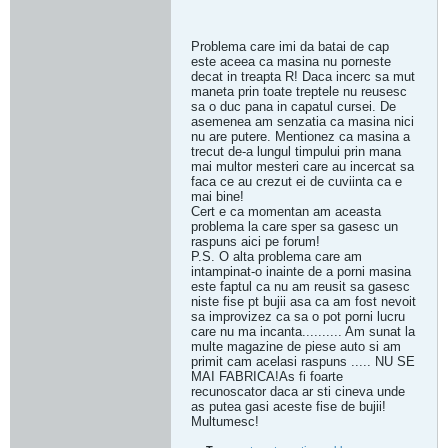
Problema care imi da batai de cap
este aceea ca masina nu porneste
decat in treapta R! Daca incerc sa mut
maneta prin toate treptele nu reusesc
sa o duc pana in capatul cursei. De
asemenea am senzatia ca masina nici
nu are putere. Mentionez ca masina a
trecut de-a lungul timpului prin mana
mai multor mesteri care au incercat sa
faca ce au crezut ei de cuviinta ca e
mai bine!
Cert e ca momentan am aceasta
problema la care sper sa gasesc un
raspuns aici pe forum!
P.S. O alta problema care am
intampinat-o inainte de a porni masina
este faptul ca nu am reusit sa gasesc
niste fise pt bujii asa ca am fost nevoit
sa improvizez ca sa o pot porni lucru
care nu ma incanta.......... Am sunat la
multe magazine de piese auto si am
primit cam acelasi raspuns ..... NU SE
MAI FABRICA!As fi foarte
recunoscator daca ar sti cineva unde
as putea gasi aceste fise de bujii!
Multumesc!