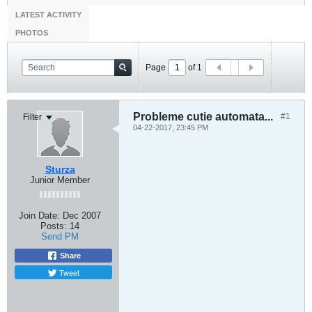
LATEST ACTIVITY
PHOTOS
Page
of
1
Probleme cutie automata...
#1
Filter
04-22-2017, 23:45 PM
Sturza
Junior Member
Join Date:
Dec 2007
Posts:
14
Send PM
Share
Tweet