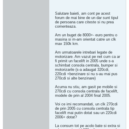
Salutare baieti, am cont pe acest
forum de mai bine de un dar sunt tipul
de persoana care citeste si nu prea
comenteaza.
Am un buget de 8000+- euro pentru o
masina si m-am orientat catre un clk
max 150k km.
Am urmatoarele intrebari legate de
motorizare. Am vazut pe net cum ca ar
fi primit un facelift in 2005 unde s-a
schimbat consola centrala, bumper si
motorizarile (s-a adaugat 320cdi,
220cdi +benzinare si nu s-au mai pus
270cdi si alte benzinare)
Acuma nu stiu, am gasit pe mobile si
270cdi cu consola centrala de facelift,
modele de prin al 2004 final 2005.
Voi ce imi recomandati, un clk 270cdi
de prin 2005 cu consola centrala tip
facelift mai putin dotat sau un 220cdi
2006+ dotat?
La consum tot pe acolo bate si extra si