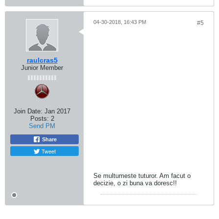
04-30-2018, 16:43 PM
#5
raulcras5
Junior Member
Join Date:
Jan 2017
Posts:
2
Send PM
Share
Tweet
Se multumeste tuturor. Am facut o
decizie, o zi buna va doresc!!