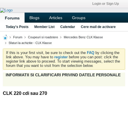
Login or Sign Up
Blogs
Articles
Groups
Forums
Today's Posts
Member List
Calendar
Cere mail de activare
Forum
Coupeuri si roadstere
Mercedes Benz CLK Klasse
Sfaturi la achizitie - CLK Klasse
If this is your first visit, be sure to check out the
FAQ
by clicking the
link above. You may have to
register
before you can post: click the
register link above to proceed. To start viewing messages, select the
forum that you want to visit from the selection below.
INFORMATII SI CLARIFICARI PRIVIND DATELE PERSONALE
CLK 220 cdi sau 270