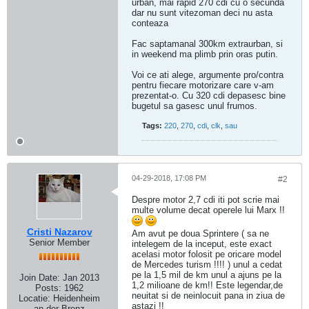
urban, mai rapid 270 cdi cu o secunda
dar nu sunt vitezoman deci nu asta
conteaza
Fac saptamanal 300km extraurban, si
in weekend ma plimb prin oras putin.
Voi ce ati alege, argumente pro/contra
pentru fiecare motorizare care v-am
prezentat-o. Cu 320 cdi depasesc bine
bugetul sa gasesc unul frumos.
Tags:
220
,
270
,
cdi
,
clk
,
sau
04-29-2018, 17:08 PM
#2
Despre motor 2,7 cdi iti pot scrie mai
multe volume decat operele lui Marx !!
Cristi Nazarov
Am avut pe doua Sprintere ( sa ne
Senior Member
intelegem de la inceput, este exact
acelasi motor folosit pe oricare model
de Mercedes turism !!!! ) unul a cedat
pe la 1,5 mil de km unul a ajuns pe la
Join Date:
Jan 2013
1,2 milioane de km!! Este legendar,de
Posts:
1962
neuitat si de neinlocuit pana in ziua de
Locatie:
Heidenheim
astazi !!
an der Brenz