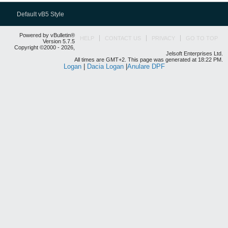
Default vB5 Style
Powered by vBulletin®
HELP
CONTACT US
PRIVACY
GO TO TOP
Version 5.7.5
Copyright ©2000 - 2026,
Jelsoft Enterprises Ltd.
All times are GMT+2. This page was generated at 18:22 PM.
Logan
|
Dacia Logan
|
Anulare DPF