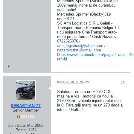
Mercedes Sprinter (Steluta) 318 cdi,
2009,mariaj incheiat de curand.cu
satisfactie!
Mercedes Sprinter (Blacky)319
cdi,2012 !
SC.Arm Logistics S.R.L Galati -
Transport marfa Romania-Belgia 1,4
t,cu asigurare Cmr/Transport auto-
moto pe platforma / Cristi Nazarov
0722525076 /
arm_logistics@yahoo.com
/
nazarovcristi@gmail.com
https://www.facebook.com/pages/Trans...4
ref=hl
04-30-2018, 13:25 PM
#3
Salutare , eu am un E 270 CDI ,
mașina e vis , motorul ca nou la
217000km , valorile injectoarelor sunt
la 0. Fără griji mergi pe un 270 dacă ai
SEBASTIAN 77
istoric ! Bafta !
Senior Member
Join Date:
Mar 2009
Posts:
1121