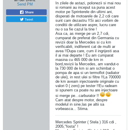
In zilele de astazi, polonezii si mai nou
Send PM
si romanii au inceput sa puna acest
motor pe Sprinterele din ultimi ani,
Share
disperati de motoarele de 2,2 cdi care
Tweet
sunt cam dezastru !!Si aici vorbim de
conditii de utilizare aspre, lucru care
nu o sa fie cazul la tine !
Asa ca, as merge pe un 2,7 cdi,
cumparat de preferat din Germania cu
revizii doar la Mercedes si cu km
verificabili, indiferent cat de multi ar
avea !!Dupa care, cum il ingrijesti asa
il ai mai departe ! Eu am cumparat
masina cu 465 000 de km in
bord,revizii la Mercedes, am vandut-o
la 730 000 de km si am schimbat o
pompa de apa si un termoflot (radiator
de ulei), in rest ulei si filtre !!La 700000
de km aveam injectoarele originale cu
valori 0 ( zero) pe tester !!Eu radeam
si spunem ca poate nu are injectoare
si merge pe...carburator !!
Cam atat despre motor, despre
modelul in sine,las pe altii sa
vorbeasca... Stima.
Mercedes Sprinter ( Stela ) 316 cdi ,
2005,"fosta" !