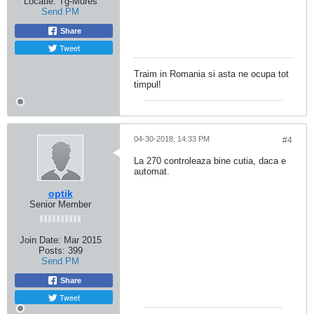
Locatie:
Tg-Mures
Send PM
Share
Tweet
Traim in Romania si asta ne ocupa tot
timpul!
04-30-2018, 14:33 PM
#4
La 270 controleaza bine cutia, daca e
automat.
optik
Senior Member
Join Date:
Mar 2015
Posts:
399
Send PM
Share
Tweet