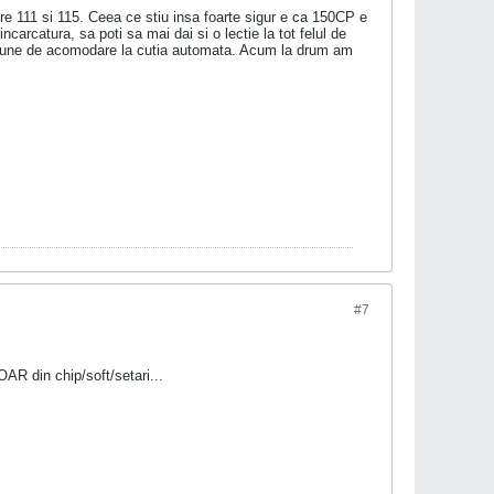
ntre 111 si 115. Ceea ce stiu insa foarte sigur e ca 150CP e
carcatura, sa poti sa mai dai si o lectie la tot felul de
tiune de acomodare la cutia automata. Acum la drum am
#7
OAR din chip/soft/setari...