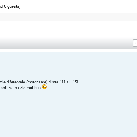
nd 0 guests)
ie diferentele (motorizare) dintre 111 si 115!
tabil..sa nu zic mai bun
.