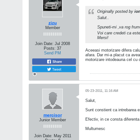
Originally posted by
io
Salut..
zizu
Spuneti-mi ,va rog frumo
Member
Voi care credeti ca est
Mersi!
Join Date:
Jul 2008
Posts:
37
Aceeasi motorizare difera cal
Send PM
afara. Dar mi-a placut ca ave
motorizare intodeauna cel cu 
Share
Tweet
05-23-2011, 11:16 AM
Salut,
Sunt constient ca intrebarea e
mercisor
Efectiv, in ce consta diferent
Junior Member
Multumesc
Join Date:
May 2011