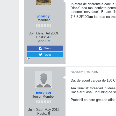
In afara de diferentele care le
"doza" cea mai potrivita pentru
turisme "nervoase". Eu am 11
johnny
7.8-8.2l/100km iar oras nu tr
Member
Join Date:
Jul 2009
Posts:
47
Send PM
Share
Tweet
06-08-2011, 20:15 PM
Da, de acord ca cea de 150 CP 
Am 'reinviat' thread-ul in idee
Daca ar fi asa, un tuning de so
mercisor
Junior Member
Probabil ca este greu de aflat
Join Date:
May 2011
Posts:
8