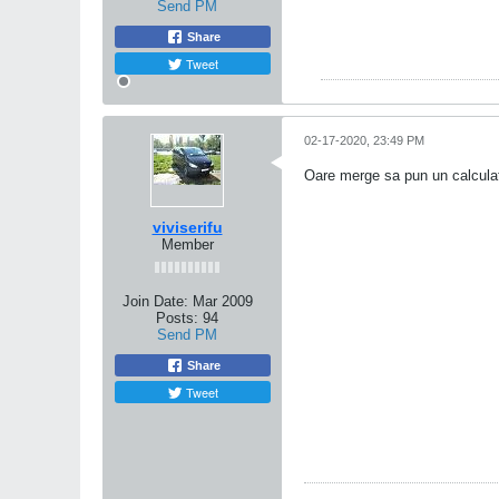
Send PM
Share
Tweet
02-17-2020, 23:49 PM
Oare merge sa pun un calculat
viviserifu
Member
Join Date:
Mar 2009
Posts:
94
Send PM
Share
Tweet