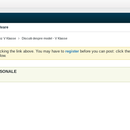
ivare
z V Klasse
Discutii despre model - V Klasse
icking the link above. You may have to
register
before you can post: click the
low.
ERSONALE