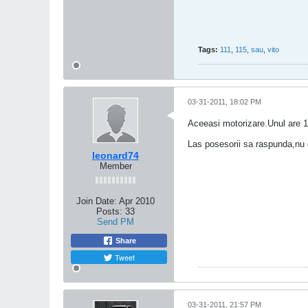
Tags:
111
,
115
,
sau
,
vito
03-31-2011, 18:02 PM
Aceeasi motorizare.Unul are 11
Las posesorii sa raspunda,nu d
leonard74
Member
Join Date:
Apr 2010
Posts:
33
Send PM
Share
Tweet
03-31-2011, 21:57 PM