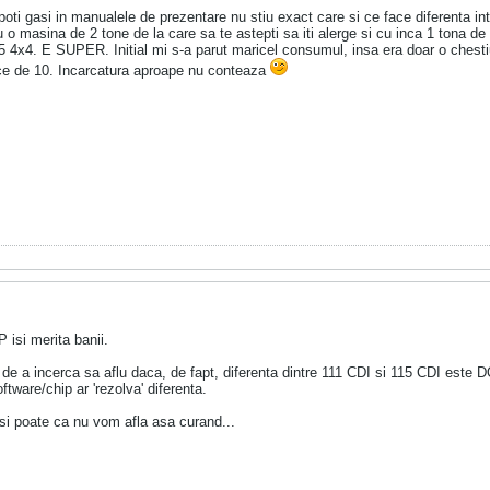
 poti gasi in manualele de prezentare nu stiu exact care si ce face diferenta i
 o masina de 2 tone de la care sa te astepti sa iti alerge si cu inca 1 tona de in
5 4x4. E SUPER. Initial mi s-a parut maricel consumul, insa era doar o ches
ece de 10. Incarcatura aproape nu conteaza
isi merita banii.
a de a incerca sa aflu daca, de fapt, diferenta dintre 111 CDI si 115 CDI este D
ftware/chip ar 'rezolva' diferenta.
 si poate ca nu vom afla asa curand...