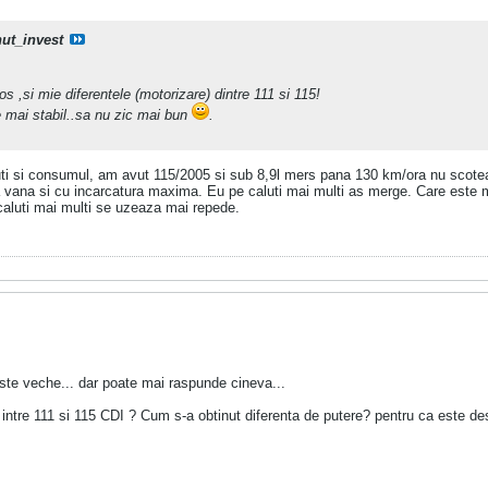
nut_invest
s ,si mie diferentele (motorizare) dintre 111 si 115!
e mai stabil..sa nu zic mai bun
.
uti si consumul, am avut 115/2005 si sub 8,9l mers pana 130 km/ora nu scote
a vana si cu incarcatura maxima. Eu pe caluti mai multi as merge. Care este 
caluti mai multi se uzeaza mai repede.
ste veche... dar poate mai raspunde cineva...
a intre 111 si 115 CDI ? Cum s-a obtinut diferenta de putere? pentru ca este des