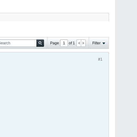
Page
of
1
Filter
#1