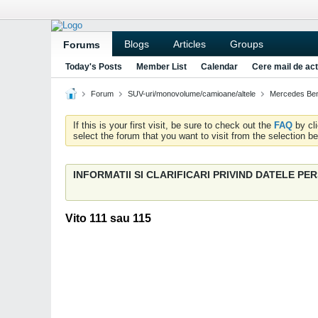
Blogs
Articles
Groups
Forums
Today's Posts
Member List
Calendar
Cere mail de act
Forum
SUV-uri/monovolume/camioane/altele
Mercedes Ben
If this is your first visit, be sure to check out the
FAQ
by cl
select the forum that you want to visit from the selection be
INFORMATII SI CLARIFICARI PRIVIND DATELE P
Vito 111 sau 115