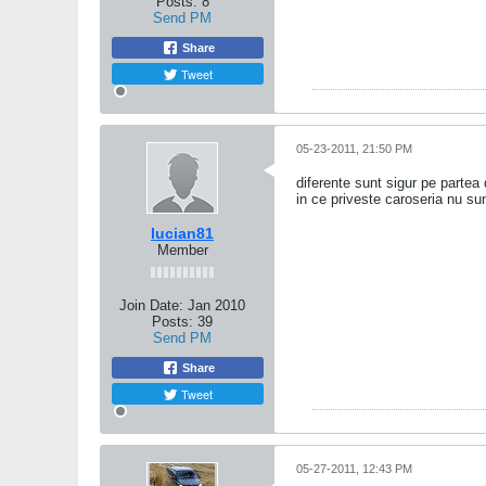
Posts:
8
Send PM
Share
Tweet
05-23-2011, 21:50 PM
diferente sunt sigur pe partea d
in ce priveste caroseria nu sun
lucian81
Member
Join Date:
Jan 2010
Posts:
39
Send PM
Share
Tweet
05-27-2011, 12:43 PM