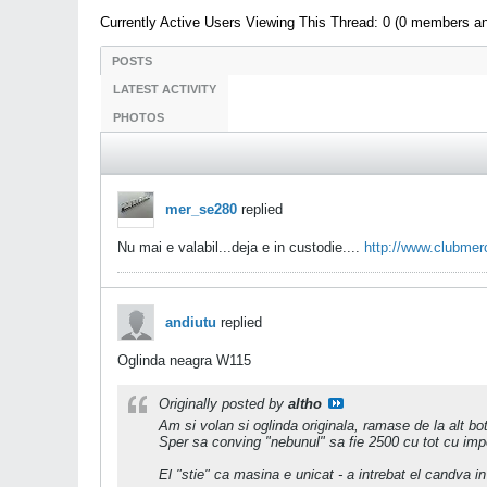
Currently Active Users Viewing This Thread: 0 (0 members a
POSTS
LATEST ACTIVITY
PHOTOS
mer_se280
replied
Nu mai e valabil...deja e in custodie....
http://www.clubmerc
andiutu
replied
Oglinda neagra W115
Originally posted by
altho
Am si volan si oglinda originala, ramase de la alt bot
Sper sa conving "nebunul" sa fie 2500 cu tot cu imp
El "stie" ca masina e unicat - a intrebat el candva 