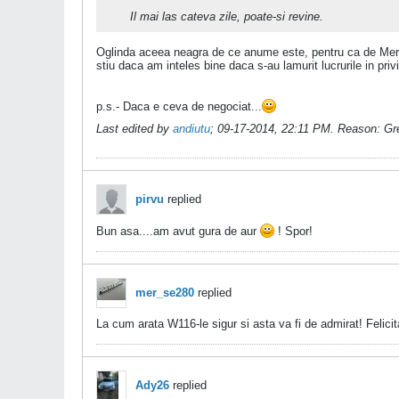
Il mai las cateva zile, poate-si revine.
Oglinda aceea neagra de ce anume este, pentru ca de Merce
stiu daca am inteles bine daca s-au lamurit lucrurile in privi
p.s.- Daca e ceva de negociat...
Last edited by
andiutu
;
09-17-2014, 22:11 PM
.
Reason:
Gre
pirvu
replied
Bun asa....am avut gura de aur
! Spor!
mer_se280
replied
La cum arata W116-le sigur si asta va fi de admirat! Felicita
Ady26
replied