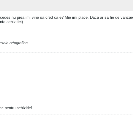
des nu prea imi vine sa cred ca e? Mie imi place. Daca ar sa fie de vanzare 
nta achizitiei).
sala ortografica
ri pentru achizitie!