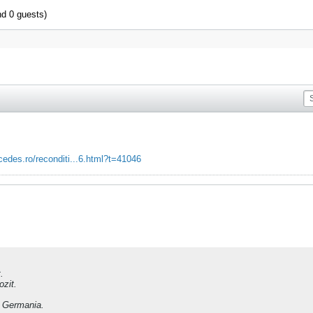
nd 0 guests)
edes.ro/reconditi...6.html?t=41046
.
ozit.
in Germania.