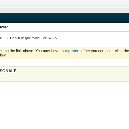
ivare
115
Discutii despre model - W114-115
icking the link above. You may have to
register
before you can post: click the
low.
ERSONALE