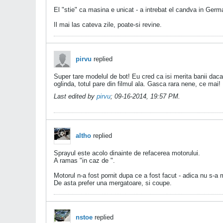
El "stie" ca masina e unicat - a intrebat el candva in Germ
Il mai las cateva zile, poate-si revine.
pirvu
replied
Super tare modelul de bot! Eu cred ca isi merita banii daca
oglinda, totul pare din filmul ala. Gasca rara nene, ce mai!
Last edited by
pirvu
;
09-16-2014, 19:57 PM
.
altho
replied
Sprayul este acolo dinainte de refacerea motorului.
A ramas "in caz de ".
Motorul n-a fost pornit dupa ce a fost facut - adica nu s-a 
De asta prefer una mergatoare, si coupe.
nstoe
replied