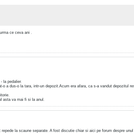
 urma ce ceva ani .
- la pedalier.
t-o a dus-o la tara, intr-un depozit.Acum era afara, ca s-a vandut depozitul re
torie.
 asta va mai fi si la anul.
t repede la scaune separate. A fost discutie chiar si aici pe forum despre unul