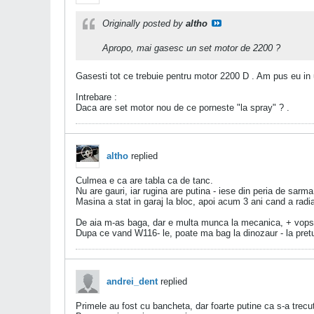
Originally posted by
altho
Apropo, mai gasesc un set motor de 2200 ?
Gasesti tot ce trebuie pentru motor 2200 D . Am pus eu in
Intrebare :
Daca are set motor nou de ce porneste "la spray" ? .
altho
replied
Culmea e ca are tabla ca de tanc.
Nu are gauri, iar rugina are putina - iese din peria de sarma 
Masina a stat in garaj la bloc, apoi acum 3 ani cand a radia
De aia m-as baga, dar e multa munca la mecanica, + vopsi
Dupa ce vand W116- le, poate ma bag la dinozaur - la pretul
andrei_dent
replied
Primele au fost cu bancheta, dar foarte putine ca s-a trecu