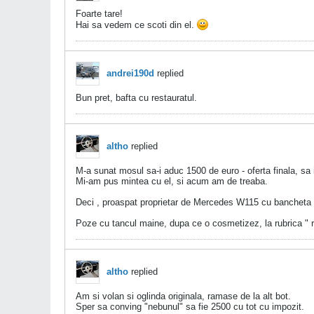
Foarte tare!
Hai sa vedem ce scoti din el.
andrei190d
replied
Bun pret, bafta cu restauratul.
altho
replied
M-a sunat mosul sa-i aduc 1500 de euro - oferta finala, sa
Mi-am pus mintea cu el, si acum am de treaba.
Deci , proaspat proprietar de Mercedes W115 cu bancheta 
Poze cu tancul maine, dupa ce o cosmetizez, la rubrica " r
altho
replied
Am si volan si oglinda originala, ramase de la alt bot.
Sper sa conving "nebunul" sa fie 2500 cu tot cu impozit.