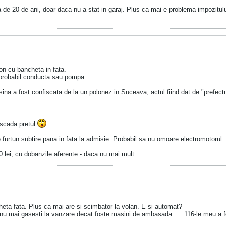
 de 20 de ani, doar daca nu a stat in garaj. Plus ca mai e problema impozitulu
n cu bancheta in fata.
 probabil conducta sau pompa.
na a fost confiscata de la un polonez in Suceava, actul fiind dat de "prefectur
scada pretul.
e furtun subtire pana in fata la admisie. Probabil sa nu omoare electromotorul.
 lei, cu dobanzile aferente.- daca nu mai mult.
eta fata. Plus ca mai are si scimbator la volan. E si automat?
e azi nu mai gasesti la vanzare decat foste masini de ambasada..... 116-l