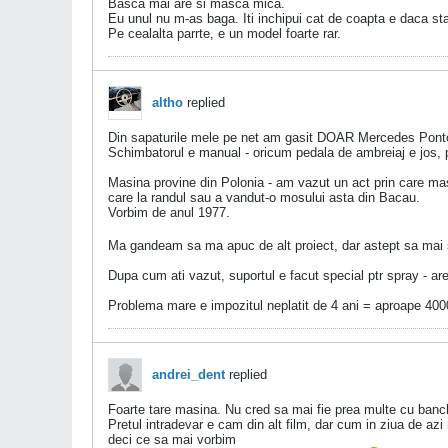
Basca mai are si masca mica.
Eu unul nu m-as baga. Iti inchipui cat de coapta e daca sta
Pe cealalta parrte, e un model foarte rar.
altho
replied
Din sapaturile mele pe net am gasit DOAR Mercedes Ponto
Schimbatorul e manual - oricum pedala de ambreiaj e jos,
Masina provine din Polonia - am vazut un act prin care masi
care la randul sau a vandut-o mosului asta din Bacau.
Vorbim de anul 1977.
Ma gandeam sa ma apuc de alt proiect, dar astept sa mai 
Dupa cum ati vazut, suportul e facut special ptr spray - ar
Problema mare e impozitul neplatit de 4 ani = aproape 4000
andrei_dent
replied
Foarte tare masina. Nu cred sa mai fie prea multe cu banch
Pretul intradevar e cam din alt film, dar cum in ziua d
deci ce sa mai vorbim