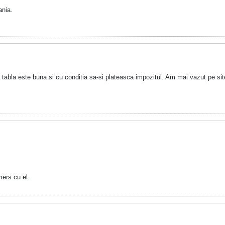
ania.
 tabla este buna si cu conditia sa-si plateasca impozitul. Am mai vazut pe si
mers cu el.