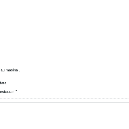
 iau masina .
fata.
estaurari "