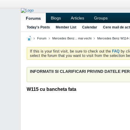
Blogs
Articles
Groups
Forums
Today's Posts
Member List
Calendar
Cere mail de act
Forum
Mercedes Benz... mai vechi
Mercedes Benz W114-
If this is your first visit, be sure to check out the
FAQ
by cl
select the forum that you want to visit from the selection be
INFORMATII SI CLARIFICARI PRIVIND DATELE P
W115 cu bancheta fata